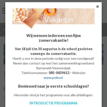
Home
Algemeen
/
/
Algemeen
Privacy
Groep 8
Wij wensen iedereen een fijne
zomervakantie!
Ouders
Van 18 juli t/m 30 augustus is de school gesloten
vanwege de zomervakantie.
Leerlingen
Heeft u ons in deze periode nodig voor een noodgeval?
Neem dan contact op met het samenwerkingsverband
Werken bij
Barneveld-Veenendaal:
Privacy
Telefoonnummer:
085-0439612 -
Website:
www.pobv.nl
MBO
Benieuwd naar je eerste schooldagen?
Privacyverklaring
PrO
Hieronder vind je het programma voor alle afdelingen:
Klik hier om de privacyverklaring van De Meerwaarde te openen.
INTRODUCTIE PROGRAMMA
Bedrijf