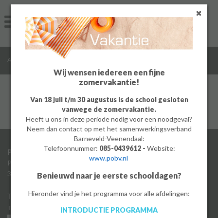
Home
Algemeen
/
/
/
Algemeen
Algemene informatie
Wie zijn wij
Groep 8
Wij wensen iedereen een fijne
zomervakantie!
Ouders
Van 18 juli t/m 30 augustus is de school gesloten
vanwege de zomervakantie.
Leerlingen
Heeft u ons in deze periode nodig voor een noodgeval?
Neem dan contact op met het samenwerkingsverband
Werken bij
Barneveld-Veenendaal:
Telefoonnummer:
085-0439612 -
Website:
Postadres
Bezoekadres
www.pobv.nl
MBO
Postbus 223
Rietberglaan 6
3770 AE Barneveld
3771 RD Barneveld
Benieuwd naar je eerste schooldagen?
PrO
Hieronder vind je het programma voor alle afdelingen:
T 0342 404 777
Sitemap
info@demeerwaarde.nl
Contact
INTRODUCTIE PROGRAMMA
Bedrijf