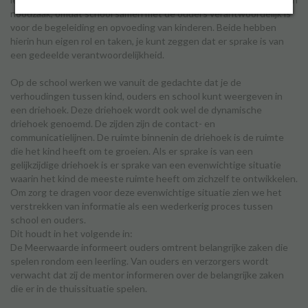
noodzaak, omdat school samen met de ouders verantwoordelijk is
voor de begeleiding en opvoeding van kinderen. Beide hebben
hierin hun eigen rol en taken, je kunt zeggen dat er sprake is van
Inloggen
een gedeelde verantwoordelijkheid.
Op de school werken we vanuit de gedachte dat je de
verhoudingen tussen kind, ouders en school kunt weergeven in
een driehoek. Deze driehoek wordt ook wel de dynamische
driehoek genoemd. De zijden zijn de contact- en
communicatielijnen. De ruimte binnenin de driehoek is de ruimte
die het kind heeft om te groeien. Als er sprake is van een
gelijkzijdige driehoek is er sprake van een evenwichtige situatie
waarin het kind de meeste ruimte heeft om zichzelf te ontwikkelen.
Om zorg te dragen voor deze evenwichtige situatie zien we het
verstrekken van informatie als een wederkerig proces tussen
school en ouders.
Dit houdt in het volgende in:
De Meerwaarde informeert ouders omtrent belangrijke zaken die
spelen rondom een leerling. Van ouders en verzorgers wordt
verwacht dat zij de mentor informeren over de belangrijke zaken
die er in de thuissituatie spelen.