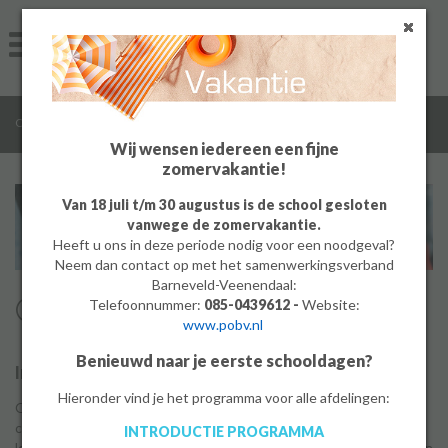
Home
Algemeen
/
/
/
Ouders
Richtlijnen
Communicatie
Groep 8
Wij wensen iedereen een fijne
zomervakantie!
Ouders
Van 18 juli t/m 30 augustus is de school gesloten
vanwege de zomervakantie.
Leerlingen
Heeft u ons in deze periode nodig voor een noodgeval?
Neem dan contact op met het samenwerkingsverband
Werken bij
Barneveld-Veenendaal:
Communicatie met ouders
Telefoonnummer:
085-0439612 -
Website:
www.pobv.nl
MBO
Benieuwd naar je eerste schooldagen?
Inleiding
PrO
Hieronder vind je het programma voor alle afdelingen:
Op De Meerwaarde hechten we belang aan een goede
communicatie en samenwerking met de ouders van onze
INTRODUCTIE PROGRAMMA
Bedrijf
leerlingen. We vinden dit niet zomaar belangrijk, we zien het als een