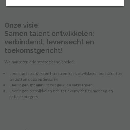
Inloggen
Onze visie:
Samen talent ontwikkelen:
verbindend, levensecht en
toekomstgericht!
We hanteren drie strategische doelen:
Leerlingen ontdekken hun talenten, ontwikkelen hun talenten
en zetten deze optimaal in;
Leerlingen groeien uit tot gewilde vakmensen;
Leerlingen ontwikkelen zich tot evenwichtige mensen en
actieve burgers.