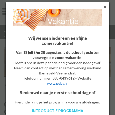
Home
Algemeen
/
/
/
Algemeen
Algemene informatie
Wie zijn wij
Missie, visie en
Groep 8
/
filosoVISIE
Wij wensen iedereen een fijne
zomervakantie!
Ouders
Van 18 juli t/m 30 augustus is de school gesloten
vanwege de zomervakantie.
Leerlingen
Heeft u ons in deze periode nodig voor een noodgeval?
Neem dan contact op met het samenwerkingsverband
Werken bij
Barneveld-Veenendaal:
Telefoonnummer:
085-0439612 -
Website:
www.pobv.nl
Missie, visie en filosoVISIE
MBO
Benieuwd naar je eerste schooldagen?
PrO
Hieronder vind je het programma voor alle afdelingen:
Onze missie:
Geloof in elk talent!
INTRODUCTIE PROGRAMMA
Bedrijf