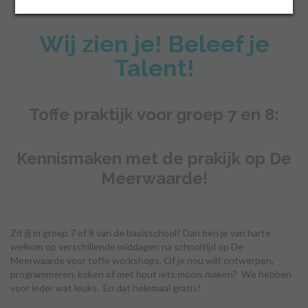
Wij zien je! Beleef je
Inloggen
Talent!
Toffe praktijk voor groep 7 en 8:
Kennismaken met de prakijk op De
Meerwaarde!
Zit jij in groep 7 of 8 van de basisschool? Dan ben je van harte
welkom op verschillende middagen na schooltijd op De
Meerwaarde voor toffe workshops. Of je nou wilt ontwerpen,
programmeren, koken of met hout iets moois maken? We hebben
voor ieder wat leuks. En dat helemaal gratis!