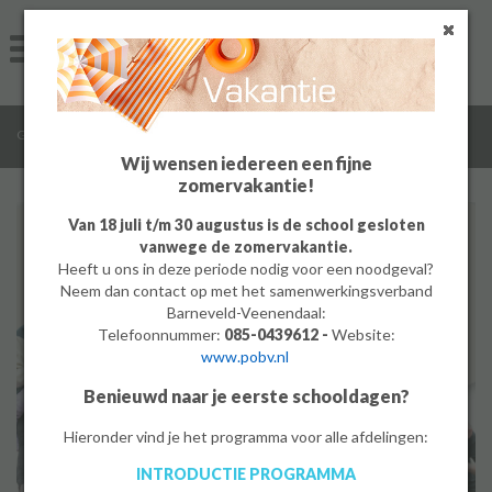
Home
Algemeen
/
/
Groep 8
Toffe praktijk
Groep 8
Wij wensen iedereen een fijne
zomervakantie!
Ouders
Van 18 juli t/m 30 augustus is de school gesloten
vanwege de zomervakantie.
Leerlingen
Heeft u ons in deze periode nodig voor een noodgeval?
Neem dan contact op met het samenwerkingsverband
Werken bij
Barneveld-Veenendaal:
Telefoonnummer:
085-0439612 -
Website:
www.pobv.nl
MBO
Benieuwd naar je eerste schooldagen?
PrO
Hieronder vind je het programma voor alle afdelingen:
INTRODUCTIE PROGRAMMA
Bedrijf