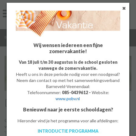
Home
Algemeen
/
/
/
Bedrijf
In beeld
Docent in beeld
Groep 8
Wij wensen iedereen een fijne
zomervakantie!
Ouders
Van 18 juli t/m 30 augustus is de school gesloten
vanwege de zomervakantie.
Leerlingen
Heeft u ons in deze periode nodig voor een noodgeval?
Neem dan contact op met het samenwerkingsverband
Werken bij
Barneveld-Veenendaal:
Telefoonnummer:
085-0439612 -
Website:
www.pobv.nl
Docent in beeld
MBO
Benieuwd naar je eerste schooldagen?
PrO
Graag laten we u zien wat het inhoudt om op De Meerwaarde
Hieronder vind je het programma voor alle afdelingen:
werkzaam te zijn als docent. Docenten vertellen in onze rubriek
INTRODUCTIE PROGRAMMA
Bedrijf
'
Collega's aan het woord
' over hun werk op De Meerwaarde.