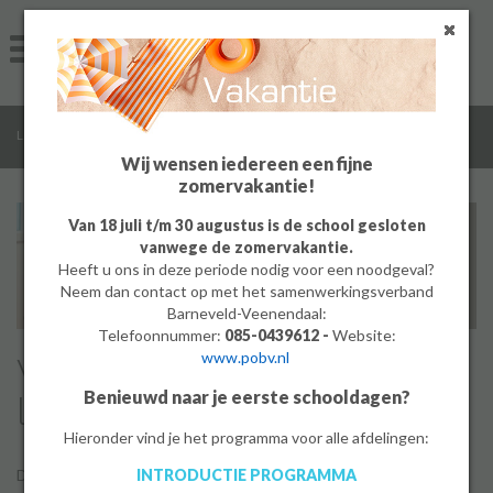
Home
Algemeen
/
/
/
Leerlingen
Leerlingenraad
Wat doet de leerlingenraad
Groep 8
Wij wensen iedereen een fijne
zomervakantie!
Ouders
Van 18 juli t/m 30 augustus is de school gesloten
vanwege de zomervakantie.
Leerlingen
Heeft u ons in deze periode nodig voor een noodgeval?
Neem dan contact op met het samenwerkingsverband
Werken bij
Barneveld-Veenendaal:
Telefoonnummer:
085-0439612 -
Website:
www.pobv.nl
Wat doet de
MBO
Benieuwd naar je eerste schooldagen?
leerlingenraad?
PrO
Hieronder vind je het programma voor alle afdelingen:
INTRODUCTIE PROGRAMMA
De leerlingenraad van De Meerwaarde komt op voor de belangen
Bedrijf