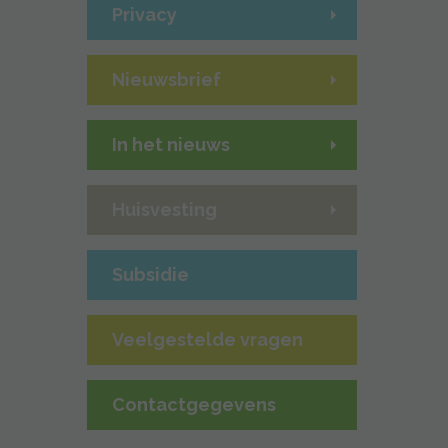
Privacy
Nieuwsbrief
In het nieuws
Huisvesting
Subsidie
Veelgestelde vragen
Contactgegevens