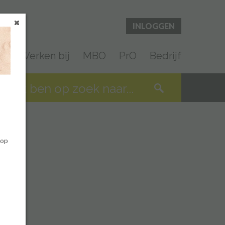
INLOGGEN
en
Werken bij
MBO
PrO
Bedrijf
 op