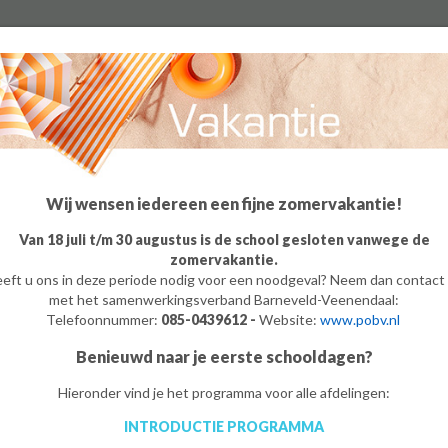
Algemeen
Groep 8
Ouders
Leerling
o
m
e
Wij wensen iedereen een fijne zomervakantie!
Van 18 juli t/m 30 augustus is de school gesloten vanwege de
zomervakantie.
eft u ons in deze periode nodig voor een noodgeval? Neem dan contact
met het samenwerkingsverband Barneveld-Veenendaal:
Telefoonnummer:
085-0439612 -
Website:
www.pobv.nl
Benieuwd naar je eerste schooldagen?
Hieronder vind je het programma voor alle afdelingen:
INTRODUCTIE PROGRAMMA